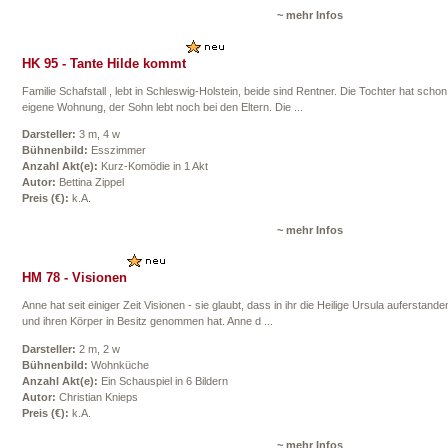
~ mehr Infos
HK 95 - Tante Hilde kommt
Familie Schafstall , lebt in Schleswig-Holstein, beide sind Rentner. Die Tochter hat schon
eigene Wohnung, der Sohn lebt noch bei den Eltern. Die ...
Darsteller:
3 m, 4 w
Bühnenbild:
Esszimmer
Anzahl Akt(e):
Kurz-Komödie in 1 Akt
Autor:
Bettina Zippel
Preis (€):
k.A.
~ mehr Infos
HM 78 - Visionen
Anne hat seit einiger Zeit Visionen - sie glaubt, dass in ihr die Heilige Ursula auferstanden
und ihren Körper in Besitz genommen hat. Anne d ...
Darsteller:
2 m, 2 w
Bühnenbild:
Wohnküche
Anzahl Akt(e):
Ein Schauspiel in 6 Bildern
Autor:
Christian Knieps
Preis (€):
k.A.
~ mehr Infos