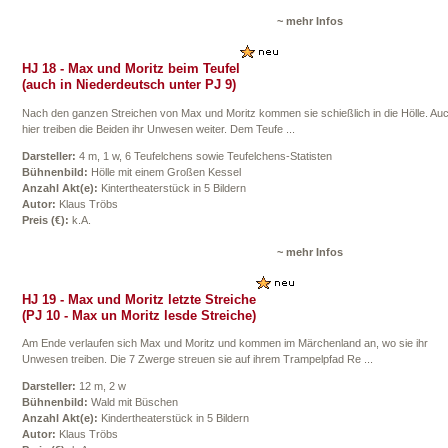
~ mehr Infos
HJ 18 - Max und Moritz beim Teufel
(auch in Niederdeutsch unter PJ 9)
Nach den ganzen Streichen von Max und Moritz kommen sie schießlich in die Hölle. Au
hier treiben die Beiden ihr Unwesen weiter. Dem Teufe ...
Darsteller:
4 m, 1 w, 6 Teufelchens sowie Teufelchens-Statisten
Bühnenbild:
Hölle mit einem Großen Kessel
Anzahl Akt(e):
Kintertheaterstück in 5 Bildern
Autor:
Klaus Tröbs
Preis (€):
k.A.
~ mehr Infos
HJ 19 - Max und Moritz letzte Streiche
(PJ 10 - Max un Moritz lesde Streiche)
Am Ende verlaufen sich Max und Moritz und kommen im Märchenland an, wo sie ihr
Unwesen treiben. Die 7 Zwerge streuen sie auf ihrem Trampelpfad Re ...
Darsteller:
12 m, 2 w
Bühnenbild:
Wald mit Büschen
Anzahl Akt(e):
Kindertheaterstück in 5 Bildern
Autor:
Klaus Tröbs