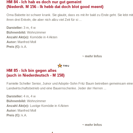
HM 84 - Ich hab es doch nur gut gemeint
(Niederdt. M 156 - Ik hebb dat doch blot good meent)
Oma Babette ist schwer krank. Sie glaubt, dass es mit ihr bald zu Ende geht. Sie lebt mit
ihren drei Enkeln, die aber nich allzu viel Zeit für si ...
Darsteller:
3 m, 4 w
Bühnenbild:
Wohnzimmer
Anzahl Akt(e):
Komödie in 4 Akten
Autor:
Manfred Moll
Preis (€):
k.A.
~ mehr Infos
HM 85 - Ich bin gegen alles
(auch in Niederdeutsch - M 158)
Famielie Scheller Senior, Juinor und Adoptiv-Sohn Fritz Baum betreiben gemeinsam eine
Landwirtschaftsbetrieb und eine Bauernschenke. Jeder der Herren ...
Darsteller:
4 m, 4 w
Bühnenbild:
Wohnzimmer
Anzahl Akt(e):
Lustige Komödie in 4 Akten
Autor:
Manfred Moll
Preis (€):
k.A.
~ mehr Infos