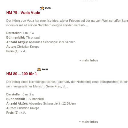
HM 79 - Vuda Vude
Der König von Vuda hat eine fixe Idee, wie er Frieden auf der ganzen Welt schaffen kan
indem er mit all seinen Nachbarn ewigen Frieden vereinb ...
Darsteller:
7 m, 2 w
Bühnenbild:
Thronsaal
Anzahl Akt(e):
Absurdes Schauspiel in 9 Szenen
Autor:
Christian Knieps
Preis (€):
k.A.
~ mehr Infos
HM 80 -- 100 für 1
Der König eines Nichtkönigsreiches (alternativ der Nichtkönig eines Königreiches) ist ei
sehr vergesslicher Mensch. Seine Frau, d ...
Darsteller:
6 m, 2 w
Bühnenbild:
1 Bühnenbild
Anzahl Akt(e):
Absurdes Schauspiel in 12 Bildern
Autor:
Christian Knieps
Preis (€):
k.A.
~ mehr Infos