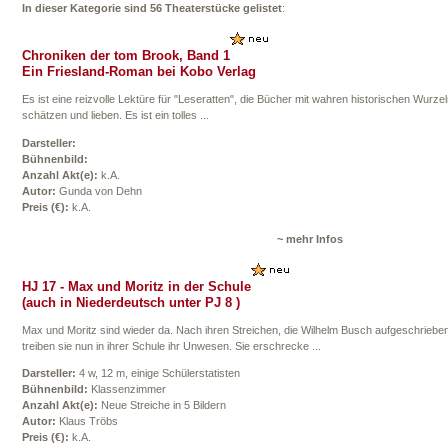
In dieser Kategorie sind 56 Theaterstücke gelistet
:
Chroniken der tom Brook, Band 1
Ein Friesland-Roman bei Kobo Verlag
Es ist eine reizvolle Lektüre für "Leseratten", die Bücher mit wahren historischen Wurze
schätzen und lieben. Es ist ein tolles ...
Darsteller:
Bühnenbild:
Anzahl Akt(e):
k.A.
Autor:
Gunda von Dehn
Preis (€):
k.A.
~ mehr Infos
HJ 17 - Max und Moritz in der Schule
(auch in Niederdeutsch unter PJ 8 )
Max und Moritz sind wieder da. Nach ihren Streichen, die Wilhelm Busch aufgeschrieben
treiben sie nun in ihrer Schule ihr Unwesen. Sie erschrecke ...
Darsteller:
4 w, 12 m, einige Schülerstatisten
Bühnenbild:
Klassenzimmer
Anzahl Akt(e):
Neue Streiche in 5 Bildern
Autor:
Klaus Tröbs
Preis (€):
k.A.