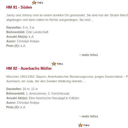
HM 81 - Süden
Jacky und Johnny sind an einem dunklen Ort gestrandet. Sie sind von der Straße falsc
abgebogen und dann mitten im Nichts ausgestiegen. Sie sind ...
Darsteller:
3 m, 3 w
Bühnenbild:
Öde Landschaft
Anzahl Akt(e):
k.A.
Autor:
Christian Knieps
Preis (€):
k.A.
~ mehr Infos
HM 82 - Auerbachs Müller
München 1951/1952. Bayern. Amerkanischer Besatzungszone, junges Deutschland. - Ph
Auerbach, ein Jude, der den Zweiten Weltkrieg überleb ...
Darsteller:
16 m, 12 w
Bühnenbild:
1. Amtszimmer, 2. Gerichtssaal
Anzahl Akt(e):
Eine historische Hassjagd in 4 Akten
Autor:
Christian Knieps
Preis (€):
k.A.
~ mehr Infos