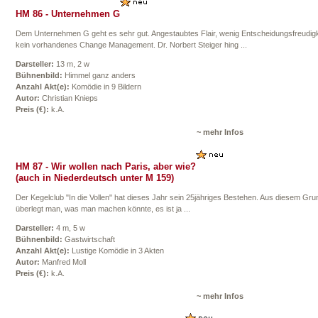
HM 86 - Unternehmen G
Dem Unternehmen G geht es sehr gut. Angestaubtes Flair, wenig Entscheidungsfreudigk
kein vorhandenes Change Management. Dr. Norbert Steiger hing ...
Darsteller:
13 m, 2 w
Bühnenbild:
Himmel ganz anders
Anzahl Akt(e):
Komödie in 9 Bildern
Autor:
Christian Knieps
Preis (€):
k.A.
~ mehr Infos
HM 87 - Wir wollen nach Paris, aber wie?
(auch in Niederdeutsch unter M 159)
Der Kegelclub "In die Vollen" hat dieses Jahr sein 25jähriges Bestehen. Aus diesem Gru
überlegt man, was man machen könnte, es ist ja ...
Darsteller:
4 m, 5 w
Bühnenbild:
Gastwirtschaft
Anzahl Akt(e):
Lustige Komödie in 3 Akten
Autor:
Manfred Moll
Preis (€):
k.A.
~ mehr Infos