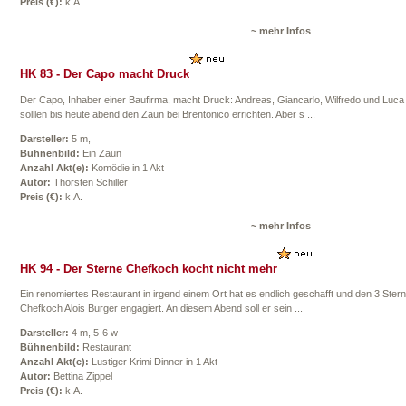
Preis (€):
k.A.
~ mehr Infos
HK 83 - Der Capo macht Druck
Der Capo, Inhaber einer Baufirma, macht Druck: Andreas, Giancarlo, Wilfredo und Luca
solllen bis heute abend den Zaun bei Brentonico errichten. Aber s ...
Darsteller:
5 m,
Bühnenbild:
Ein Zaun
Anzahl Akt(e):
Komödie in 1 Akt
Autor:
Thorsten Schiller
Preis (€):
k.A.
~ mehr Infos
HK 94 - Der Sterne Chefkoch kocht nicht mehr
Ein renomiertes Restaurant in irgend einem Ort hat es endlich geschafft und den 3 Ster
Chefkoch Alois Burger engagiert. An diesem Abend soll er sein ...
Darsteller:
4 m, 5-6 w
Bühnenbild:
Restaurant
Anzahl Akt(e):
Lustiger Krimi Dinner in 1 Akt
Autor:
Bettina Zippel
Preis (€):
k.A.