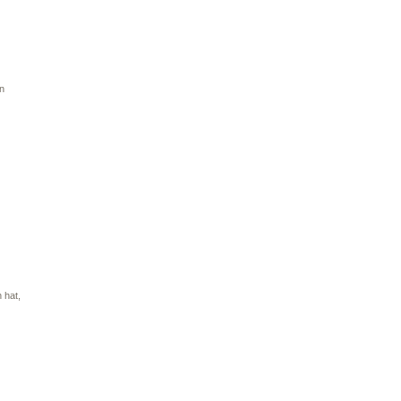
ln
 hat,