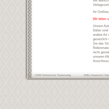
Wir wünsch
Verlagssort
Ihr Ostfrie
Wir bitten 
Unsere Aut
Daher sind 
andere Art 
gesetzlich 
Sie das Stü
Rollenmater
nicht gesta
unseren Al
Ansichtsex
©2005 Ostfriesischer Theaterverlag
AGBs
|
Impressum
|
Dat